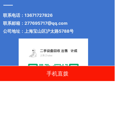
联系电话：13671727826
联系邮箱：277695717@qq.com
公司地址：上海宝山区沪太路5788号
手机直拨
本站使用
百度智能门户
搭建
管理登录
沪ICP备2021006880号-1