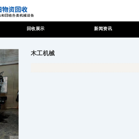
回收展示
新闻资讯
木工机械