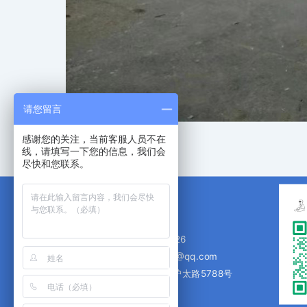
请您留言
感谢您的关注，当前客服人员不在
线，请填写一下您的信息，我们会
尽快和您联系。
联系方式：
联系电话：13671727826
联系邮箱：277695717@qq.com
公司地址：上海宝山区沪太路5788号