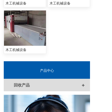
木工机械设备
木工机械设备
木工机械设备
产品中心
+
回收产品