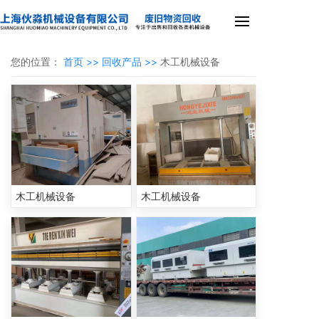
您的位置：
首页 >>
回收产品 >>
木工机械设备
木工机械设备
木工机械设备