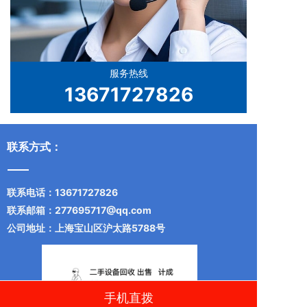
服务热线
13671727826
联系方式：
联系电话：13671727826
联系邮箱：277695717@qq.com
公司地址：上海宝山区沪太路5788号
手机直拨