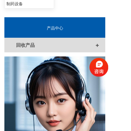
制药设备
产品中心
+
回收产品